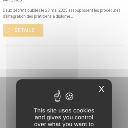
04/06/2025
Deux décrets publiés le 28 mai 2025 assouplissent les procédures
d'intégration des praticiens à diplôme...
DETAILS
X
This site uses cookies
3 rue Danton
and gives you control
92240 Malakoff
over what you want to