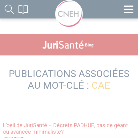
PUBLICATIONS ASSOCIÉES
AU MOT-CLÉ :
CAE
L’oeil de JuriSanté – Décrets PADHUE, pas de géant
ou avancée minimaliste?