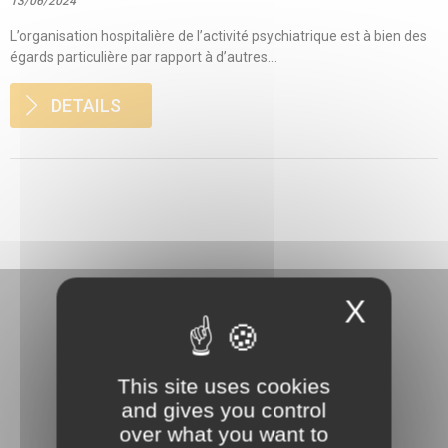
13/06/2024
L’organisation hospitalière de l’activité psychiatrique est à bien des
égards particulière par rapport à d’autres...
DETAILS
X
This site uses cookies
3 rue Danton
and gives you control
92240 Malakoff
over what you want to