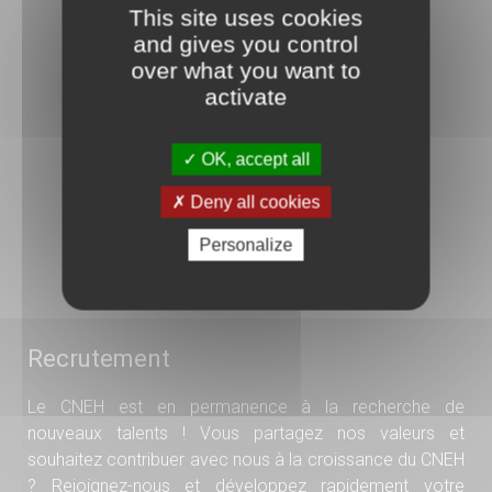
This site uses cookies
and gives you control
over what you want to
activate
3 rue Danton
92240 Malakoff
OK, accept all
01 41 17 15 15
Deny all cookies
N°ODPC : 1044
Personalize
Organisme de formation
N°11 92 1585 192
Recrutement
Le CNEH est en permanence à la recherche de
nouveaux talents ! Vous partagez nos valeurs et
souhaitez contribuer avec nous à la croissance du CNEH
? Rejoignez-nous et développez rapidement votre