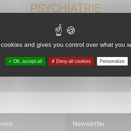
PSYCHIATRIE
 cookies and gives you control over what you w
ntation et de fonctionnement de l’activité de psychiatrie
OK, accept all
Deny all cookies
Personalize
JuriSanté du CNEH Le centre de droit...
ment
Newsletter