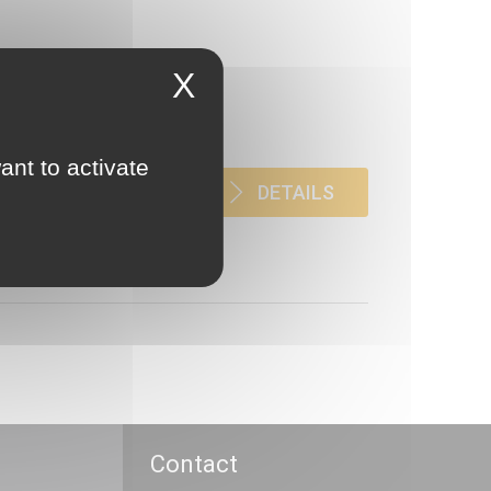
X
ant to activate
DETAILS
Contact