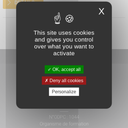
DETAILS
X
This site uses cookies
and gives you control
over what you want to
activate
OK, accept all
Deny all cookies
3 rue Danton
Personalize
92240 Malakoff
01 41 17 15 15
N°ODPC : 1044
Organisme de formation