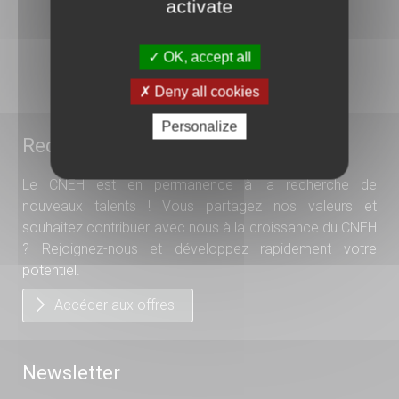
activate
01 41 17 15 15
N°ODPC : 1044
OK, accept all
Organisme de formation
N°11 92 1585 192
Deny all cookies
Personalize
Recrutement
Le CNEH est en permanence à la recherche de
nouveaux talents ! Vous partagez nos valeurs et
souhaitez contribuer avec nous à la croissance du CNEH
? Rejoignez-nous et développez rapidement votre
potentiel.
Accéder aux offres
Newsletter