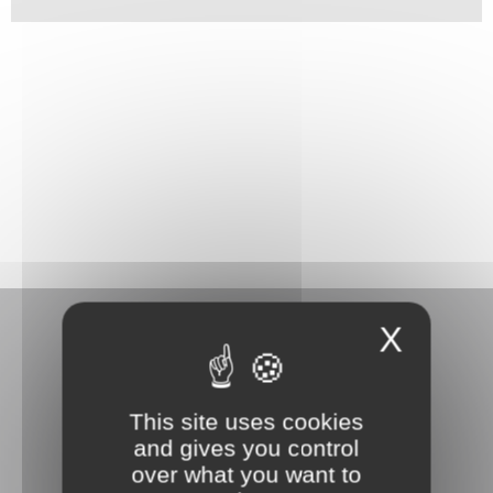
X
This site uses cookies
3 rue Danton
and gives you control
92240 Malakoff
over what you want to