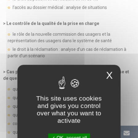
l’accès au dossier médical : analyse de situations
> Le contrôle de la qualité de la prise en charge
le rôle de la nouvelle commission des usagers et la
représentation des usagers dans le système de santé
le droit à la réclamation : analyse d’un cas de réclamation à
partir d’un scénario
> Cas pratiques en sous-groupes selon une grille d’analyse et
X
de questions
quelles règles juridiques applicables ?
This site uses cookies
quels éléments à prendre en compte ?
and gives you control
quelles contraintes de la situation de terrain ?
over what you want to
quels enjeux éthiques ?
activate
comment répondre/réagir face à cette situation ?
quelle posture des professionnels ?
OK, accept all