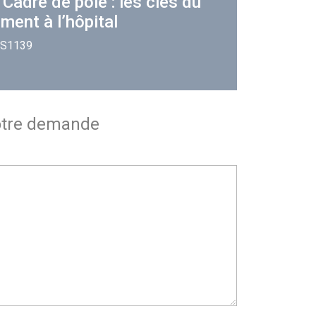
 Cadre de pôle : les clés du
ent à l’hôpital
: S1139
otre demande