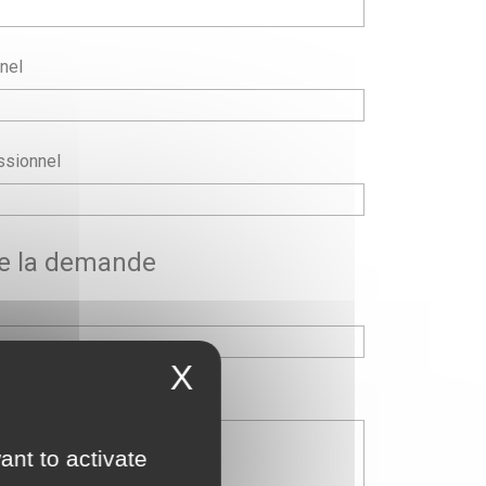
nel
ssionnel
de la demande
X
ant to activate