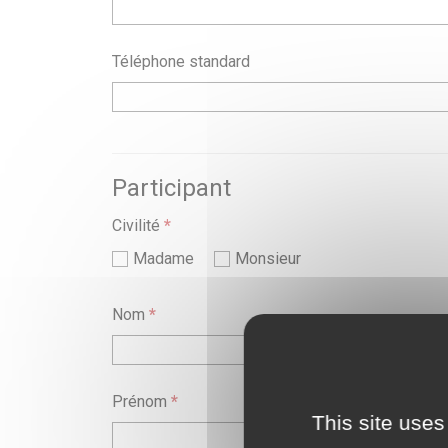
Téléphone standard
Participant
Civilité
*
Madame
Monsieur
Nom
*
Prénom
*
This site uses