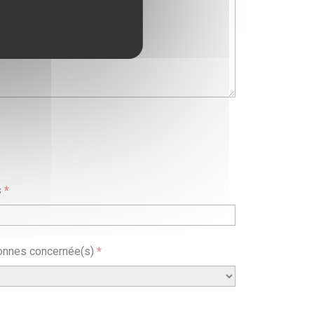
s
*
onnes concernée(s)
*