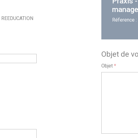
Praxis -
managem
E REEDUCATION
Réference 
Objet de v
Objet
*