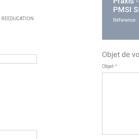
Praxis 
PMSI 
E REEDUCATION
Réference :
Objet de v
Objet
*