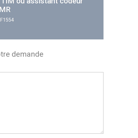
- TIM ou assistant codeur
SMR
 F1554
otre demande