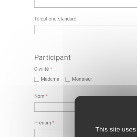
Téléphone standard
Participant
Civilité
*
Madame
Monsieur
Nom
*
Prénom
*
This site uses