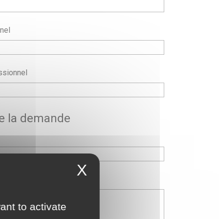
nel
ssionnel
de la demande
X
ant to activate