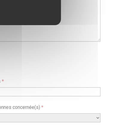
s
*
onnes concernée(s)
*