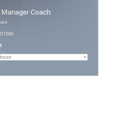
- Manager Coach
ours
: S1500
 €