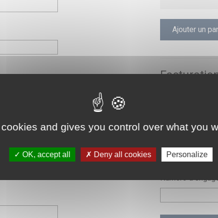
Ajouter un par
Facturatio
ablissement
Numéro de SIRE
 cookies and gives you control over what you w
Code Service C
OK, accept all
Deny all cookies
Personalize
Numéro d'engage