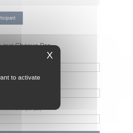
ticipant
n sur Chorus Pro
X
T
ant to activate
HORUS (SE)
ment Juridique (EJ)