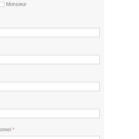
Monsieur
ionnel
*