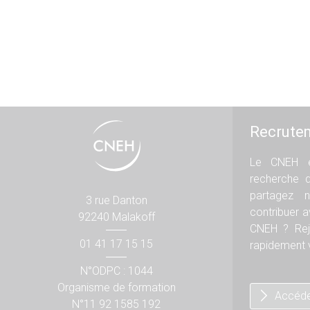
Recrute
Le CNEH e
recherche 
partagez n
3 rue Danton
contribuer 
92240 Malakoff
CNEH ? Rej
01 41 17 15 15
rapidement v
N°ODPC : 1044
Organisme de formation
Accéde
N°11 92 1585 192