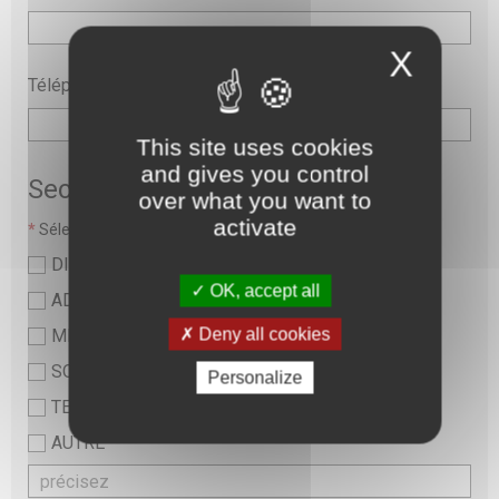
X
Téléphone
This site uses cookies
and gives you control
Secteur
over what you want to
activate
*
Sélectionner une valeur :
DIRECTION
OK, accept all
ADMINISTRATIF
Deny all cookies
MEDICAL
SOINS ET PARAMEDICAL
Personalize
TECHNIQUE ET LOGISTIQUE
AUTRE