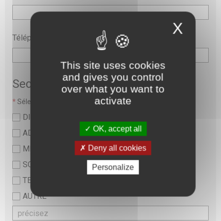
X
Téléphone
This site uses cookies
and gives you control
Secteur
over what you want to
activate
*
Sélectionner une valeur :
DIRECTION
OK, accept all
ADMINISTRATIF
Deny all cookies
MEDICAL
SOINS ET PARAMEDICAL
Personalize
TECHNIQUE ET LOGISTIQUE
AUTRE