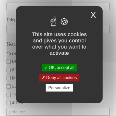
X
Téléphone
This site uses cookies
and gives you control
Secteur
over what you want to
activate
*
Sélectionner une valeur :
DIRECTION
OK, accept all
ADMINISTRATIF
Deny all cookies
MEDICAL
SOINS ET PARAMEDICAL
Personalize
TECHNIQUE ET LOGISTIQUE
AUTRE