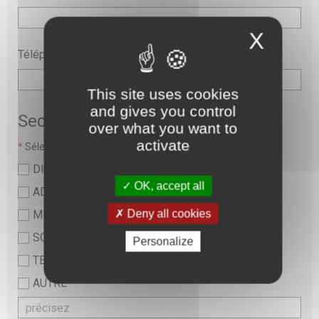
X
Téléphone
This site uses cookies
and gives you control
Secteur
over what you want to
activate
*
Sélectionner une valeur :
DIRECTION
OK, accept all
ADMINISTRATIF
Deny all cookies
MEDICAL
SOINS ET PARAMEDICAL
Personalize
TECHNIQUE ET LOGISTIQUE
AUTRE