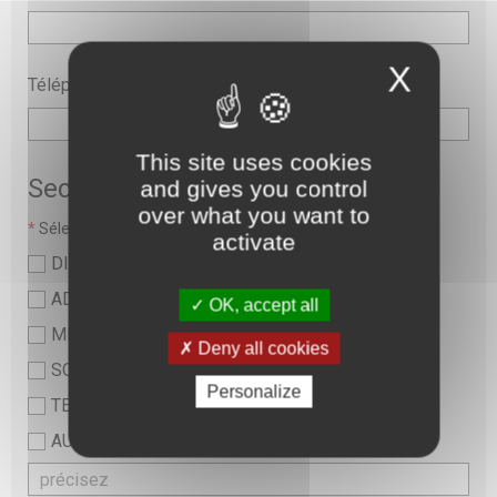
X
Téléphone
This site uses cookies
Secteur
and gives you control
over what you want to
*
Sélectionner une valeur :
activate
DIRECTION
ADMINISTRATIF
OK, accept all
MEDICAL
Deny all cookies
SOINS ET PARAMEDICAL
Personalize
TECHNIQUE ET LOGISTIQUE
AUTRE