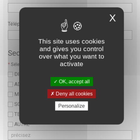
X
Téléphone
This site uses cookies
and gives you control
Secteur
over what you want to
activate
*
Sélectionner une valeur :
DIRECTION
OK, accept all
ADMINISTRATIF
Deny all cookies
MEDICAL
SOINS ET PARAMEDICAL
Personalize
TECHNIQUE ET LOGISTIQUE
AUTRE