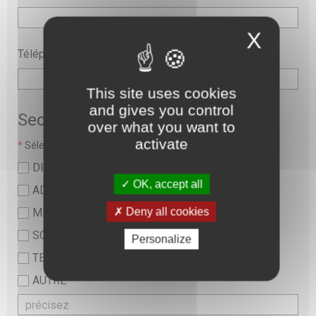
X
Téléphone
This site uses cookies
and gives you control
Secteur
over what you want to
activate
*
Sélectionner une valeur :
DIRECTION
OK, accept all
ADMINISTRATIF
Deny all cookies
MEDICAL
SOINS ET PARAMEDICAL
Personalize
TECHNIQUE ET LOGISTIQUE
AUTRE