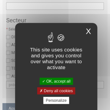
Secteur
X
*
Sélectionner une valeur :
DIRECTION
ADMINISTRATIF
This site uses cookies
MEDICAL
and gives you control
SOINS ET PARAMEDICAL
over what you want to
activate
TECHNIQUE ET LOGISTIQUE
AUTRE
OK, accept all
Deny all cookies
Personalize
Ajouter un participant