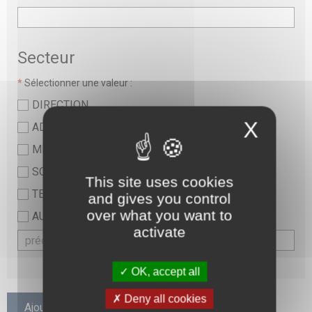
Secteur
*
Sélectionner une valeur :
DIRECTION
X
ADMINISTRATIF
MEDICAL
SOINS ET PARAMEDICAL
This site uses cookies
TECHNIQUE ET LOGISTIQUE
and gives you control
over what you want to
AUTRE
activate
OK, accept all
Deny all cookies
Ajouter un participant