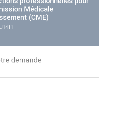
ctions professionnelles pour
mission Médicale
issement (CME)
 J1411
otre demande