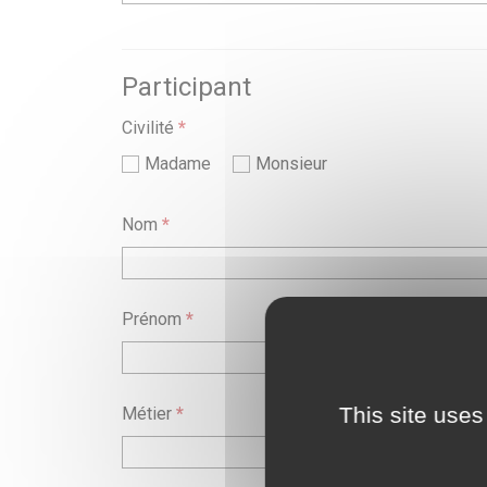
Participant
Civilité
*
Madame
Monsieur
Nom
*
Prénom
*
This site uses
Métier
*