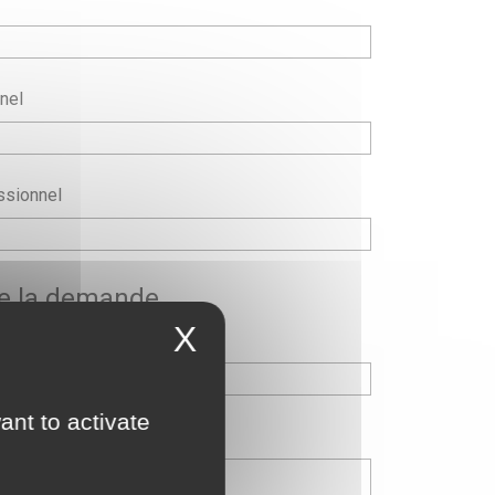
nel
ssionnel
de la demande
X
ant to activate