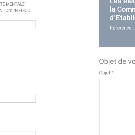
Les éle
NTE MENTALE"
la Com
ATION" "MEDICO
d’Etabl
Réference :
Objet de v
Objet
*