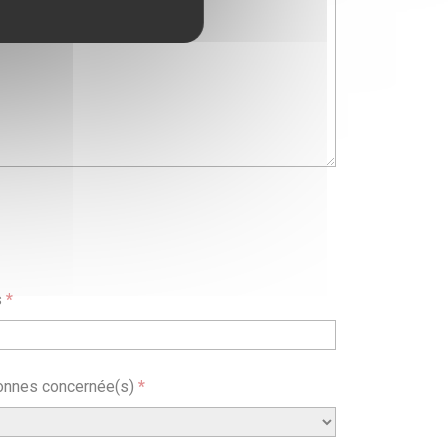
s
*
onnes concernée(s)
*