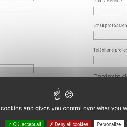
Pôle / Service
Email profession
Téléphone profe
Contexte 
Objet
*
 cookies and gives you control over what you w
Demande
*
OK, accept all
Deny all cookies
Personalize