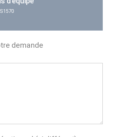
s d'équipe
: S1570
otre demande