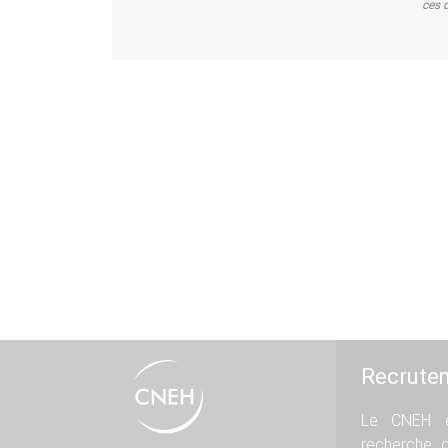
ces d
Recrute
Le CNEH e
recherche 