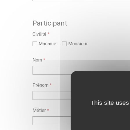
Participant
Civilité
*
Madame
Monsieur
Nom
*
Prénom
*
This site uses
Métier
*