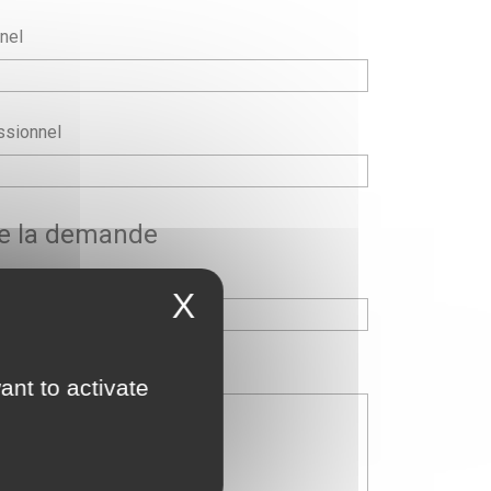
nel
ssionnel
de la demande
X
ant to activate