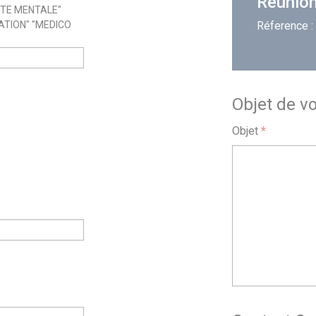
Réunion
NTE MENTALE"
ATION" "MEDICO
Réference 
Objet de v
Objet
*