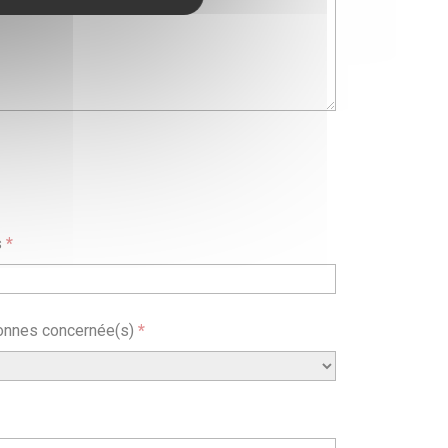
s
*
onnes concernée(s)
*