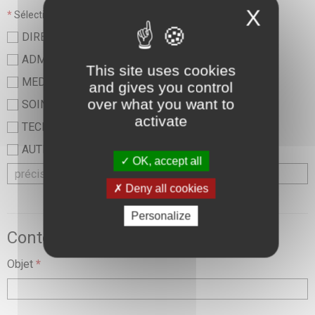
X
*
Sélectionner une valeur :
DIRECTION
ADMINISTRATIF
This site uses cookies
MEDICAL
and gives you control
over what you want to
SOINS ET PARAMEDICAL
activate
TECHNIQUE ET LOGISTIQUE
AUTRE
OK, accept all
Deny all cookies
Personalize
Contexte de la demande
Objet
*