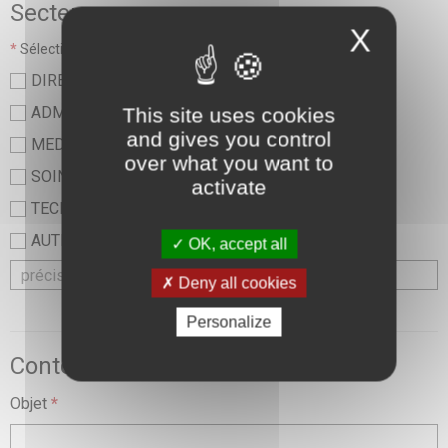
Secteur
X
*
Sélectionner une valeur :
DIRECTION
ADMINISTRATIF
This site uses cookies
and gives you control
MEDICAL
over what you want to
SOINS ET PARAMEDICAL
activate
TECHNIQUE ET LOGISTIQUE
AUTRE
OK, accept all
Deny all cookies
Personalize
Contexte de la demande
Objet
*