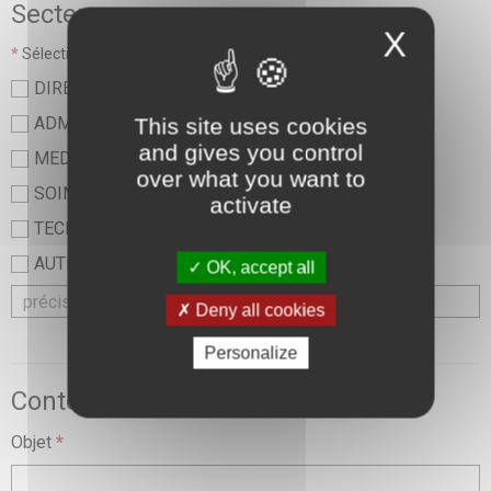
Secteur
X
*
Sélectionner une valeur :
DIRECTION
ADMINISTRATIF
This site uses cookies
and gives you control
MEDICAL
over what you want to
SOINS ET PARAMEDICAL
activate
TECHNIQUE ET LOGISTIQUE
AUTRE
OK, accept all
Deny all cookies
Personalize
Contexte de la demande
Objet
*